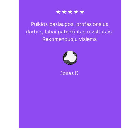
★★★★★
Puikios paslaugos, profesionalus 
darbas, labai patenkintas rezultatais. 
Rekomenduoju visiems!
Jonas K.