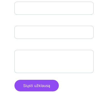
Telefono numeris*
Žinutė*
Siųsti užklausą